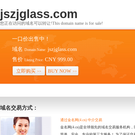
jszjglass.com
您正在访问的域名可以转让!This domain name is for sale!
一口价出售中！
域名
jszjglass.com
Domain Name:
售价
CNY 999.00
Listing Price:
立即购买
BUY NOW
>>
>>
域名交易方式：
通过金名网(4.cn) 中介交易
金名网(4.cn)是全球领先的域名交易服务机
简单、安全、专业的第三方服务！ 为了保证交