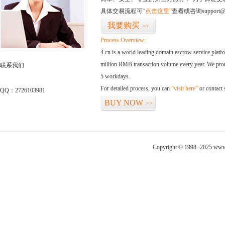
具体交易流程可
“点击这里”
查看或咨询support@
我要购买
>>
Process Overview:
4.cn is a world leading domain escrow service plat
million RMB transaction volume every year. We promi
联系我们
5 workdays.
For detailed process, you can
“visit here”
or contact
QQ：2726103981
BUY NOW
>>
Copyright © 1998 -2025 www.